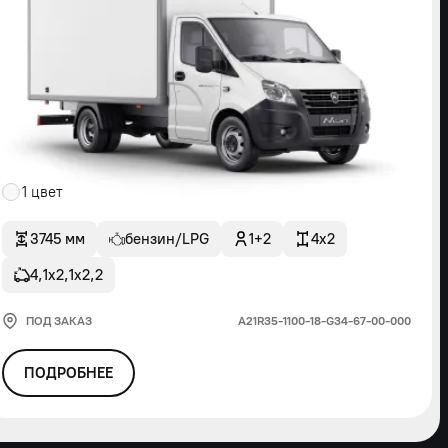
1 цвет
3745 мм
бензин/LPG
1+2
4x2
4,1х2,1х2,2
ПОД ЗАКАЗ
А21R35-1100-18-G34-67-00-000
ПОДРОБНЕЕ