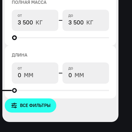
ПОЛНАЯ МАССА
ОТ
ДО
−
КГ
КГ
ДЛИНА
ОТ
ДО
−
ММ
ММ
ВСЕ ФИЛЬТРЫ