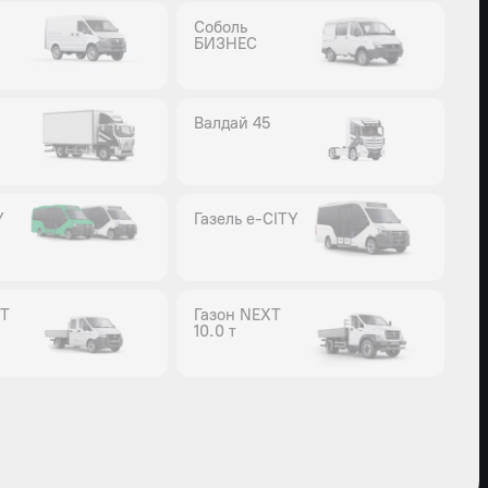
Соболь
БИЗНЕС
Валдай 45
Y
Газель e-CITY
XT
Газон NEXT
10.0 т