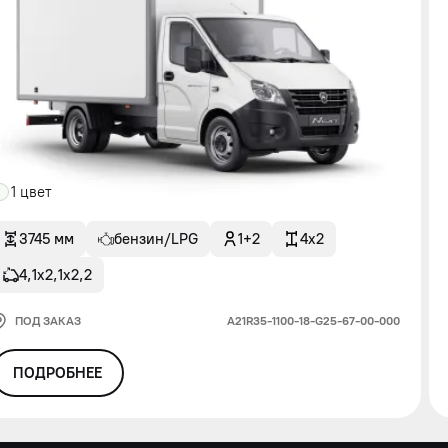
1 цвет
3745 мм
бензин/LPG
1+2
4x2
4,1х2,1х2,2
ПОД ЗАКАЗ
А21R35-1100-18-G25-67-00-000
ПОДРОБНЕЕ