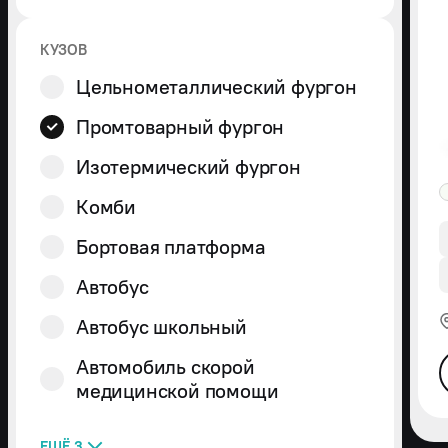
КУЗОВ
Автогидроподъемник
Самосвал
Фермер
Цельнометаллический фургон
Промтоварный фургон
Изотермический фургон
Комби
Бортовая платформа
Автобус
Автобус школьный
Автомобиль скорой
медицинской помощи
ЕЩЁ 3