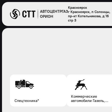
Красноярск
АВТОЦЕНТРГАЗ
г Красноярск, п Солонцы,
пр-кт Котельникова, д 16
ОРИОН
стр 3
Коммерческие
Спецтехника*
автомобили Газель,
Соболь, Газон